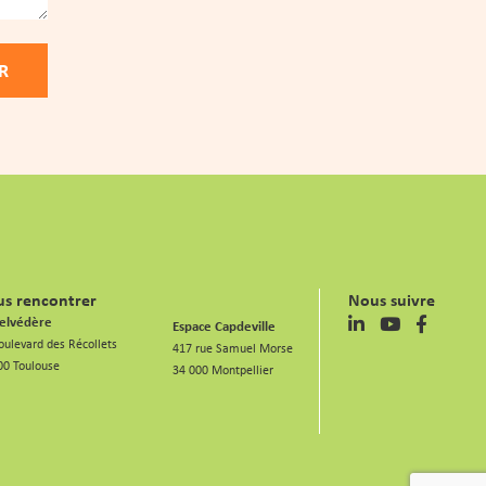
s rencontrer
Nous suivre
elvédère
Espace Capdeville
oulevard des Récollets
417 rue Samuel Morse
00 Toulouse
34 000 Montpellier