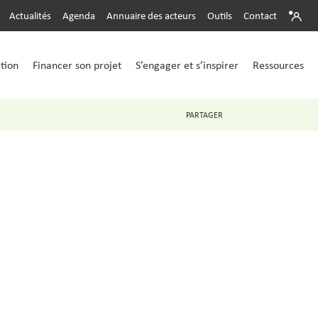
Actualités
Agenda
Annuaire des acteurs
Outils
Contact
ction
Financer son projet
S’engager et s’inspirer
Ressources
PARTAGER