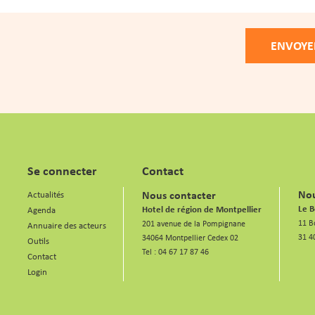
native:
Se connecter
Contact
Nou
Nous contacter
Actualités
Le B
Hotel de région de Montpellier
Agenda
11 B
201 avenue de la Pompignane
Annuaire des acteurs
31 4
34064 Montpellier Cedex 02
Outils
Tel :
04 67 17 87 46
Contact
Login