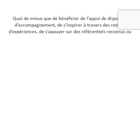
Quoi de mieux que de bénéficier de l’appui de dispositifs
d’accompagnement, de s’inspirer à travers des retours
d’expériences, de s’appuyer sur des référentiels reconnus ou
encore de valoriser son action pour s’engager en faveur de la
biodiversité !