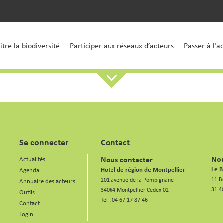
tre la biodiversité
Participer aux réseaux d’acteurs
Passer à l’a
Se connecter
Contact
Nou
Nous contacter
Actualités
Le B
Hotel de région de Montpellier
Agenda
11 B
201 avenue de la Pompignane
Annuaire des acteurs
31 4
34064 Montpellier Cedex 02
Outils
Tel :
04 67 17 87 46
Contact
Login