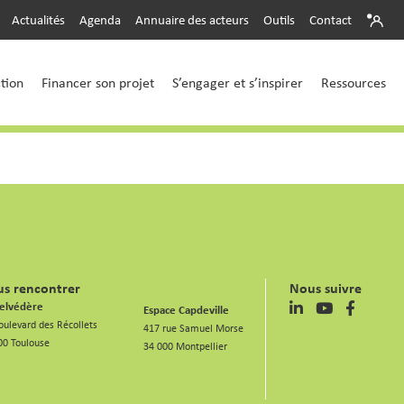
Actualités
Agenda
Annuaire des acteurs
Outils
Contact
ction
Financer son projet
S’engager et s’inspirer
Ressources
s rencontrer
Nous suivre
elvédère
Espace Capdeville
oulevard des Récollets
417 rue Samuel Morse
00 Toulouse
34 000 Montpellier