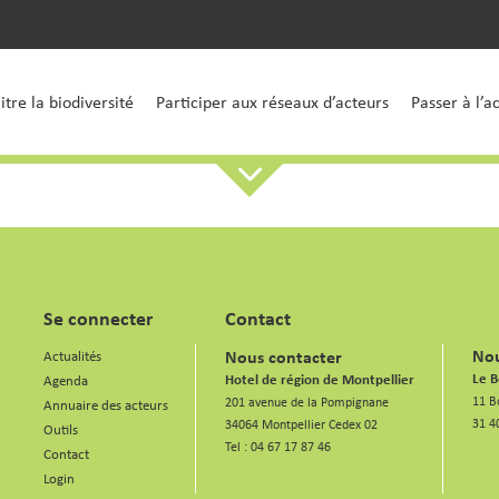
tre la biodiversité
Participer aux réseaux d’acteurs
Passer à l’a
Se connecter
Contact
Nou
Nous contacter
Actualités
Le B
Hotel de région de Montpellier
Agenda
11 B
201 avenue de la Pompignane
Annuaire des acteurs
31 4
34064 Montpellier Cedex 02
Outils
Tel :
04 67 17 87 46
Contact
Login