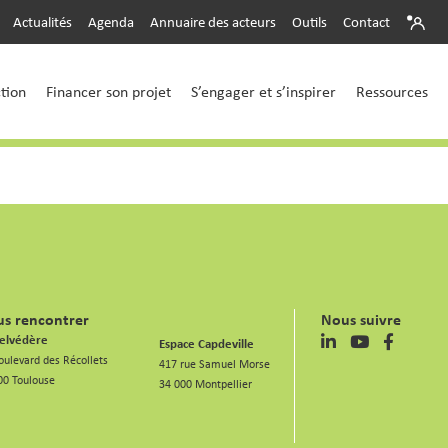
Actualités
Agenda
Annuaire des acteurs
Outils
Contact
ction
Financer son projet
S’engager et s’inspirer
Ressources
s rencontrer
Nous suivre
elvédère
Espace Capdeville
oulevard des Récollets
417 rue Samuel Morse
00 Toulouse
34 000 Montpellier