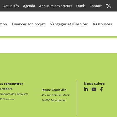
Actualités
Agenda
Annuaire des acteurs
Outils
Contact
ction
Financer son projet
S’engager et s’inspirer
Ressources
s rencontrer
Nous suivre
elvédère
Espace Capdeville
oulevard des Récollets
417 rue Samuel Morse
00 Toulouse
34 000 Montpellier