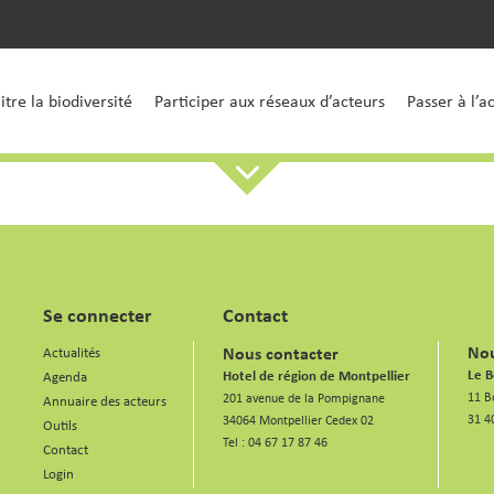
tre la biodiversité
Participer aux réseaux d’acteurs
Passer à l’a
Se connecter
Contact
Nou
Nous contacter
Actualités
Le B
Hotel de région de Montpellier
Agenda
11 B
201 avenue de la Pompignane
Annuaire des acteurs
31 4
34064 Montpellier Cedex 02
Outils
Tel :
04 67 17 87 46
Contact
Login