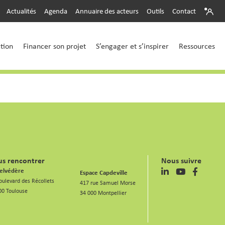
Actualités
Agenda
Annuaire des acteurs
Outils
Contact
ction
Financer son projet
S’engager et s’inspirer
Ressources
s rencontrer
Nous suivre
elvédère
Espace Capdeville
oulevard des Récollets
417 rue Samuel Morse
00 Toulouse
34 000 Montpellier