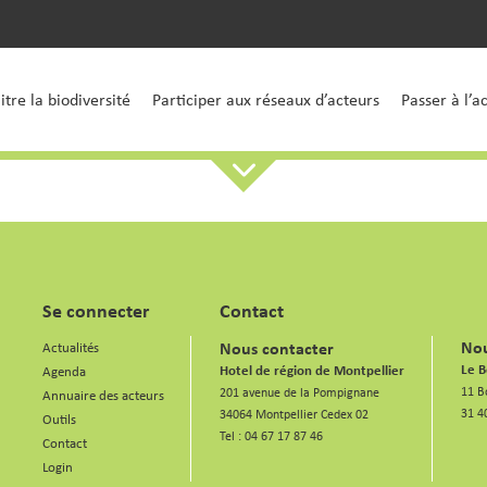
tre la biodiversité
Participer aux réseaux d’acteurs
Passer à l’a
Se connecter
Contact
Nou
Nous contacter
Actualités
Le B
Hotel de région de Montpellier
Agenda
11 B
201 avenue de la Pompignane
Annuaire des acteurs
31 4
34064 Montpellier Cedex 02
Outils
Tel :
04 67 17 87 46
Contact
Login