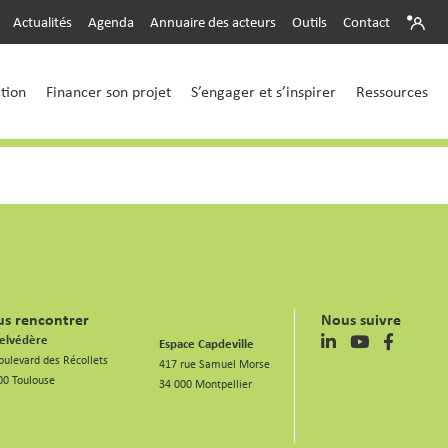
Actualités
Agenda
Annuaire des acteurs
Outils
Contact
ction
Financer son projet
S’engager et s’inspirer
Ressources
s rencontrer
Nous suivre
elvédère
Espace Capdeville
oulevard des Récollets
417 rue Samuel Morse
00 Toulouse
34 000 Montpellier