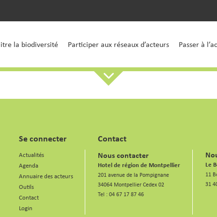
tre la biodiversité
Participer aux réseaux d’acteurs
Passer à l’a
Se connecter
Contact
Nou
Nous contacter
Actualités
Le B
Hotel de région de Montpellier
Agenda
11 B
201 avenue de la Pompignane
Annuaire des acteurs
31 4
34064 Montpellier Cedex 02
Outils
Tel :
04 67 17 87 46
Contact
Login