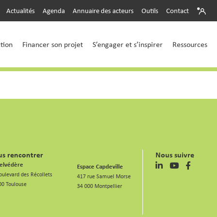
Actualités
Agenda
Annuaire des acteurs
Outils
Contact
ction
Financer son projet
S’engager et s’inspirer
Ressources
s rencontrer
Nous suivre
elvédère
Espace Capdeville
oulevard des Récollets
417 rue Samuel Morse
00 Toulouse
34 000 Montpellier