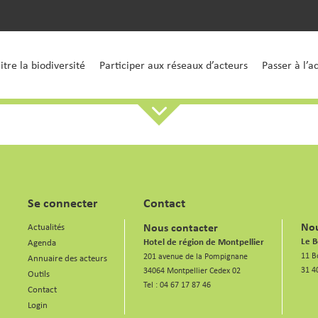
tre la biodiversité
Participer aux réseaux d’acteurs
Passer à l’a
Se connecter
Contact
Nou
Nous contacter
Actualités
Le B
Hotel de région de Montpellier
Agenda
11 B
201 avenue de la Pompignane
Annuaire des acteurs
31 4
34064 Montpellier Cedex 02
Outils
Tel :
04 67 17 87 46
Contact
Login