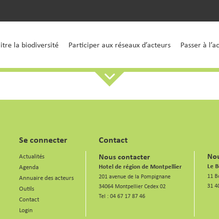
tre la biodiversité
Participer aux réseaux d’acteurs
Passer à l’a
Se connecter
Contact
Nou
Nous contacter
Actualités
Le B
Hotel de région de Montpellier
Agenda
11 B
201 avenue de la Pompignane
Annuaire des acteurs
31 4
34064 Montpellier Cedex 02
Outils
Tel :
04 67 17 87 46
Contact
Login