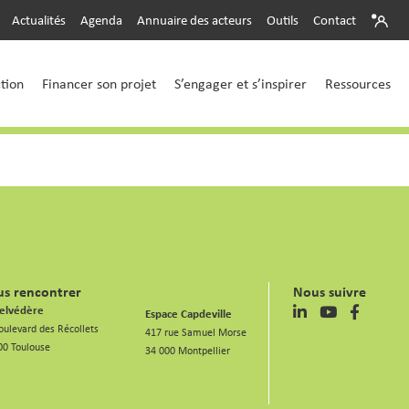
Actualités
Agenda
Annuaire des acteurs
Outils
Contact
ction
Financer son projet
S’engager et s’inspirer
Ressources
s rencontrer
Nous suivre
elvédère
Espace Capdeville
oulevard des Récollets
417 rue Samuel Morse
00 Toulouse
34 000 Montpellier