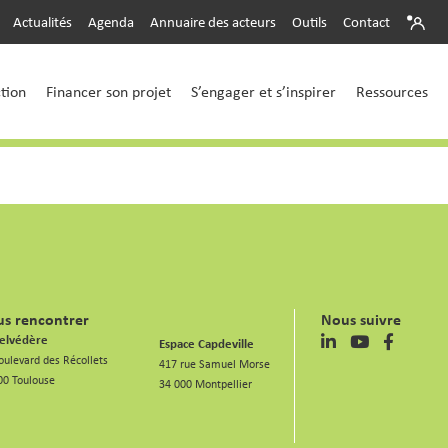
Actualités
Agenda
Annuaire des acteurs
Outils
Contact
ction
Financer son projet
S’engager et s’inspirer
Ressources
s rencontrer
Nous suivre
elvédère
Espace Capdeville
oulevard des Récollets
417 rue Samuel Morse
00 Toulouse
34 000 Montpellier