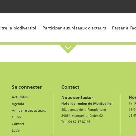
tre la biodiversité
Participer aux réseaux d’acteurs
Passer à l’a
Se connecter
Contact
Nou
Nous contacter
Actualités
Le B
Hotel de région de Montpellier
Agenda
11 B
201 avenue de la Pompignane
Annuaire des acteurs
31 4
34064 Montpellier Cedex 02
Outils
Tel :
04 67 17 87 46
Contact
Login