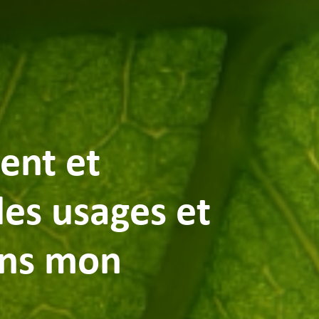
nt et
es usages et
ans mon