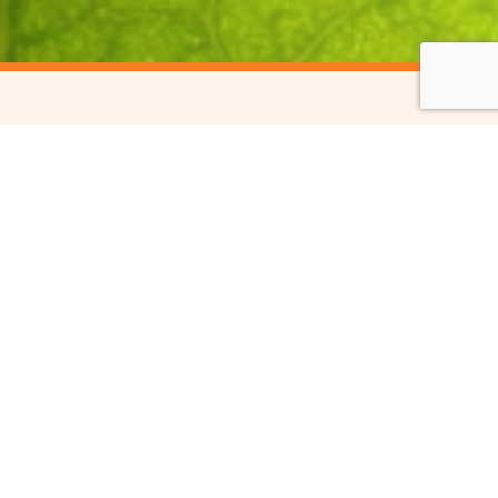
paces naturels
anisé, le 17
compagnement et
rels.