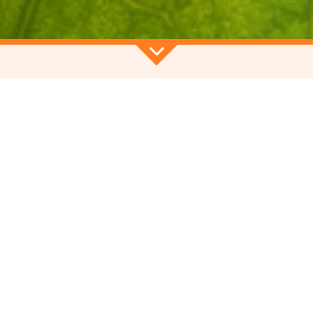
 du programme d'actions du réseau des gestionnaires d’es
), l’Agence Régionale de la Biodiversité Occitanie a org
, un atelier d’échanges d’expériences consacré à l'ac
cadrement des usages et des usages dans les espaces natu
Découvrir l'atelier