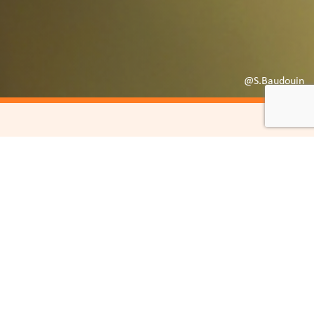
@S.Baudouin
s les acteurs
ticipatif, cet