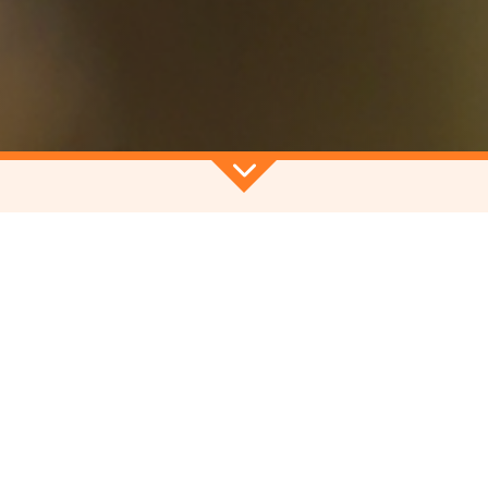
ise à faciliter la mise en relation et les échanges entre toute
ou en interaction avec la biodiversité en Occitanie. Outil par
annuaire est mis à disposition de tous.
JE M'INSCRIS