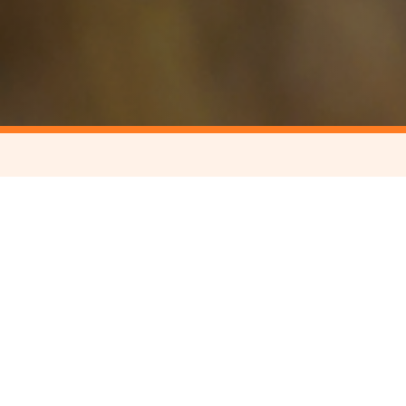
L’annuaire v
intervenants 